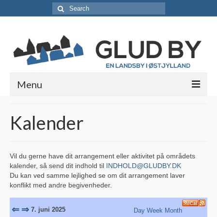
Search
for:
Menu
Lokale foreninger
Kalender
Borgerforeningen / Lokalråd
Støt borgerforeningen
Vil du gerne have dit arrangement eller aktivitet på områdets
kalender, så send dit indhold til
INDHOLD@GLUDBY.DK
Erhvervsabonnement
Du kan ved samme lejlighed se om dit arrangement laver
konflikt med andre begivenheder.
Vedtægter
⇐
⇒
Skjolds Venner
7. juni 2025
Day
Week
Month