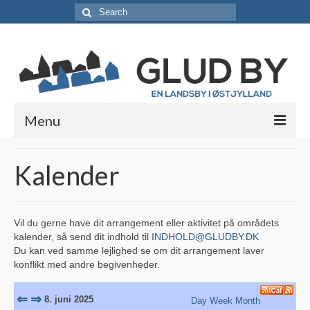
Search
for:
Menu
Lokale foreninger
Kalender
Borgerforeningen / Lokalråd
Støt borgerforeningen
Vil du gerne have dit arrangement eller aktivitet på områdets
kalender, så send dit indhold til
INDHOLD@GLUDBY.DK
Erhvervsabonnement
Du kan ved samme lejlighed se om dit arrangement laver
konflikt med andre begivenheder.
Vedtægter
⇐
⇒
Skjolds Venner
8. juni 2025
Day
Week
Month