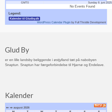
GMT0
Sunday 8. juni 2025
Sportssammenslutningen Skjold
No Events Found
Legend:
Glud Skjold Pensionistforening
Kalender til Gludby.dk
WordPress Calendar Plugin
by Full Throttle Development
Glud Kirke
Lokalarkivet
Glud Aftenskole
Glud By
Glud Revy & Dilettantforening (OPLØST)
er en lille landsby beliggende i østjylland tæt på nabobyen
Snaptun. Snaptun har færgeforbindelse til Hjarnø og Endelave.
Glud Bibliotekskreds (Opløst)
Glud Petanqueklub
Glud Krolf
Kalender
Glud Skytteforening
⇐
⇒
august 2026
Glud-Skjold Jagtforening
M
T
W
T
F
S
S