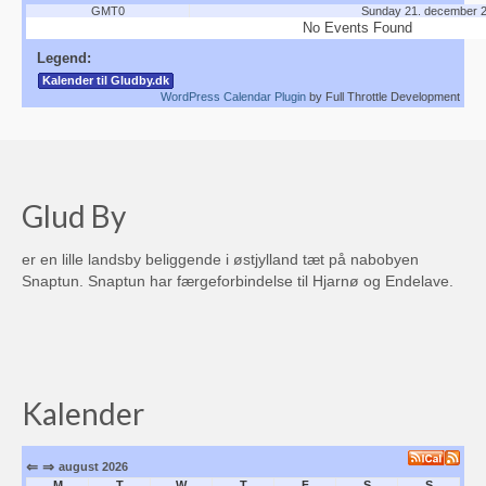
GMT0
Sunday 21. december 
Sportssammenslutningen Skjold
No Events Found
Legend:
Glud Skjold Pensionistforening
Kalender til Gludby.dk
WordPress Calendar Plugin
by Full Throttle Development
Glud Kirke
Lokalarkivet
Glud Aftenskole
Glud By
Glud Revy & Dilettantforening (OPLØST)
er en lille landsby beliggende i østjylland tæt på nabobyen
Snaptun. Snaptun har færgeforbindelse til Hjarnø og Endelave.
Glud Bibliotekskreds (Opløst)
Glud Petanqueklub
Glud Krolf
Kalender
Glud Skytteforening
⇐
⇒
august 2026
Glud-Skjold Jagtforening
M
T
W
T
F
S
S