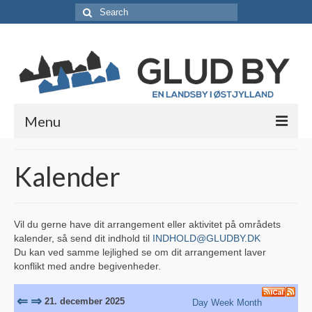
Search
for:
Menu
Lokale foreninger
Kalender
Borgerforeningen / Lokalråd
Støt borgerforeningen
Vil du gerne have dit arrangement eller aktivitet på områdets
kalender, så send dit indhold til
INDHOLD@GLUDBY.DK
Erhvervsabonnement
Du kan ved samme lejlighed se om dit arrangement laver
konflikt med andre begivenheder.
Vedtægter
⇐
⇒
Skjolds Venner
21. december 2025
Day
Week
Month