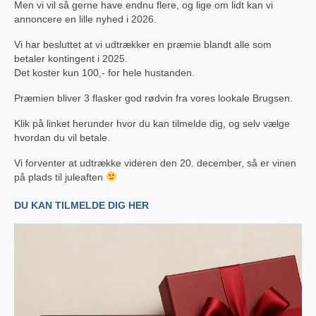
Men vi vil så gerne have endnu flere, og lige om lidt kan vi
Sportssammenslutningen Skjold
annoncere en lille nyhed i 2026.
Vi har besluttet at vi udtrækker en præmie blandt alle som
Glud Skjold Pensionistforening
betaler kontingent i 2025.
Det koster kun 100,- for hele hustanden.
Glud Kirke
Præmien bliver 3 flasker god rødvin fra vores lookale Brugsen.
Lokalarkivet
Klik på linket herunder hvor du kan tilmelde dig, og selv vælge
Glud Aftenskole
hvordan du vil betale.
Glud Revy & Dilettantforening (OPLØST)
Vi forventer at udtrække videren den 20. december, så er vinen
på plads til juleaften
Glud Bibliotekskreds (Opløst)
DU KAN TILMELDE DIG HER
Glud Petanqueklub
Glud Krolf
Glud Skytteforening
Glud-Skjold Jagtforening