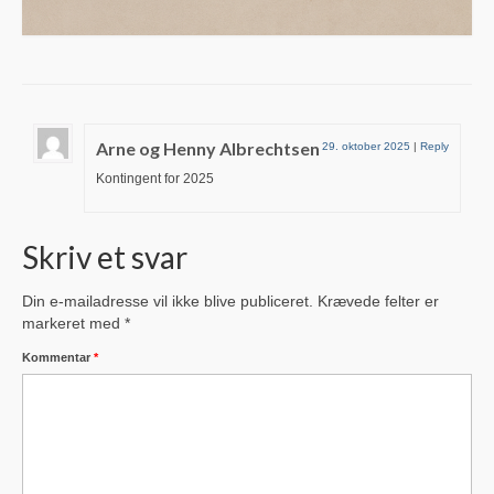
Skolen SFO “Fritten”
Dagplejer & Børnehaver
Dagpleje i nærheden
Arne og Henny Albrechtsen
29. oktober 2025
|
Reply
Glud Forsamlingshus
Kontingent for 2025
Gludhallen
Skriv et svar
Ældrecenteret Museumsvænget
Din e-mailadresse vil ikke blive publiceret.
Krævede felter er
Fællesantenne
markeret med
*
Natur og stier
Kommentar
*
Gårdsalg ved landevejen
Renovation
Avisindsamling