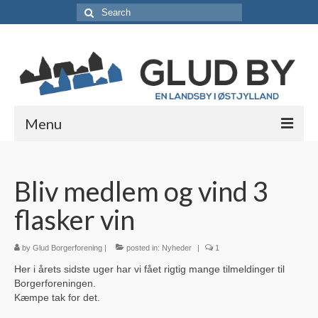
Search
for:
Menu
Lokale foreninger
Bliv medlem og vind 3
Borgerforeningen / Lokalråd
flasker vin
Støt borgerforeningen
Erhvervsabonnement
by
Glud Borgerforening
|
posted in:
Nyheder
|
1
Her i årets sidste uger har vi fået rigtig mange tilmeldinger til
Vedtægter
Borgerforeningen.
Kæmpe tak for det.
Skjolds Venner