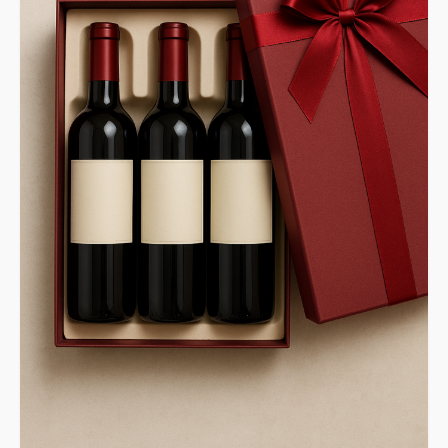
Glud Spejderne
Glud Vandværk
Snaptun Lokalråd
Snaptun Jollehavn
Skjold Beboerforening
Om Glud
Fakta og historie
Lokal Historie
Familien Gluud
Skole & Instutition
Glud Skole