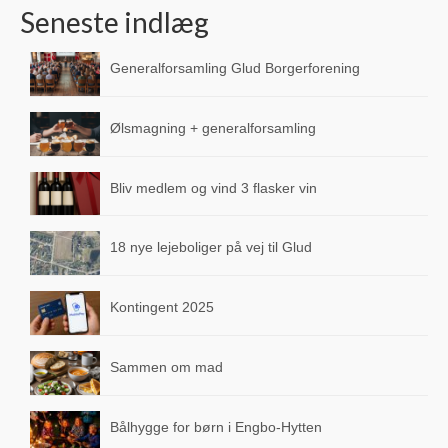
Seneste indlæg
Links
Generalforsamling Glud Borgerforening
Indkøb & Spisesteder
Dagli’ Brugsen Glud-Nørby
Ølsmagning + generalforsamling
Spar Købmanden As Vig
Bliv medlem og vind 3 flasker vin
La Rosa Pizzeria
Sejet Pizza & Grill
18 nye lejeboliger på vej til Glud
Sejet Kro
Kontingent 2025
Hedegrillen
Vignetten Vinimport
Sammen om mad
Snaptun Frugtplantage
Bålhygge for børn i Engbo-Hytten