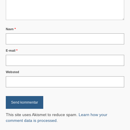
Teltudlejning
Glud i medierne
Navn
*
Byggegrunde
Hjertestarter i området
E-mail
*
Transport
Busforbindelser
Websted
Sejlplan til Hjarnø
Sejlplan til Endelave
Arkiv
This site uses Akismet to reduce spam.
Learn how your
Kalender
comment data is processed
.
Tilflytter