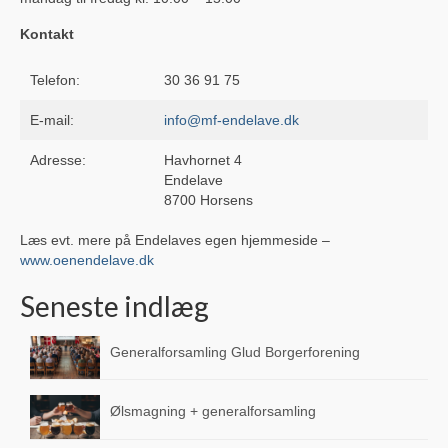
Sportssammenslutningen Skjold
Kontakt
Glud Skjold Pensionistforening
Telefon:
30 36 91 75
Glud Kirke
E-mail:
info@mf-endelave.dk
Lokalarkivet
Adresse:
Havhornet 4
Endelave
Glud Aftenskole
8700 Horsens
Glud Revy & Dilettantforening (OPLØST)
Læs evt. mere på Endelaves egen hjemmeside –
www.oenendelave.dk
Glud Bibliotekskreds (Opløst)
Seneste indlæg
Glud Petanqueklub
Generalforsamling Glud Borgerforening
Glud Krolf
Glud Skytteforening
Ølsmagning + generalforsamling
Glud-Skjold Jagtforening