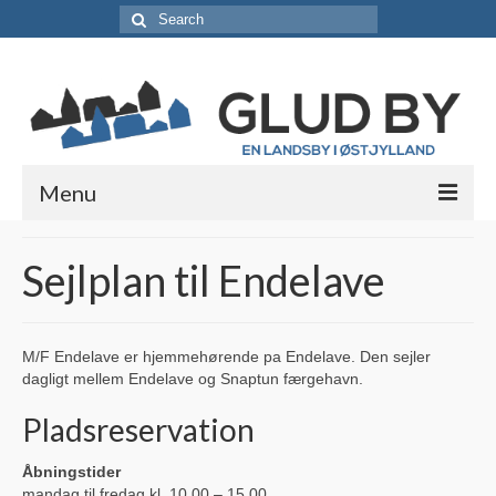
Search
for:
Menu
Lokale foreninger
Sejlplan til Endelave
Borgerforeningen / Lokalråd
Støt borgerforeningen
M/F Endelave er hjemmehørende pa Endelave. Den sejler
dagligt mellem Endelave og Snaptun færgehavn.
Erhvervsabonnement
Pladsreservation
Vedtægter
Åbningstider
Skjolds Venner
mandag til fredag kl. 10.00 – 15.00