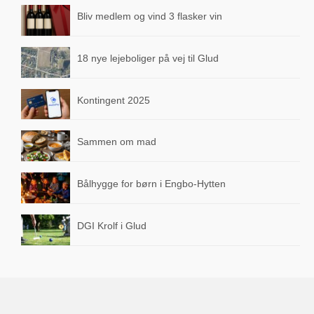
Bliv medlem og vind 3 flasker vin
Glud Spejderne
Glud Vandværk
18 nye lejeboliger på vej til Glud
Snaptun Lokalråd
Kontingent 2025
Snaptun Jollehavn
Skjold Beboerforening
Sammen om mad
Om Glud
Bålhygge for børn i Engbo-Hytten
Fakta og historie
Lokal Historie
DGI Krolf i Glud
Familien Gluud
Skole & Instutition
Glud Skole