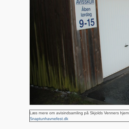
Læs mere om avisindsamling på Skjolds Venners hje
Snaptunhavnefest.dk