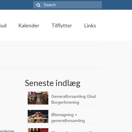
Search
for:
lud
Kalender
Tilflytter
Links
Seneste indlæg
Generalforsamling Glud
Borgerforening
Ølsmagning +
generalforsamling
samlerne,