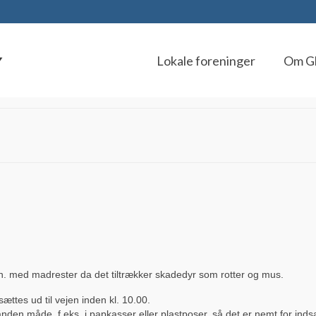
Lokale foreninger
Om G
lign. med madrester da det tiltrækker skadedyr som rotter og mus.
ttes ud til vejen inden kl. 10.00.
nden måde, f.eks. i papkasser eller plastposer, så det er nemt for ind