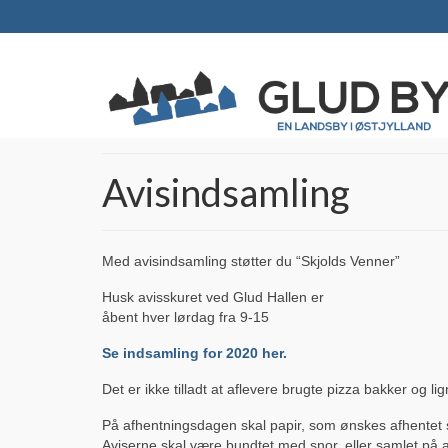
Avisindsamling
Med avisindsamling støtter du “Skjolds Venner”
Husk avisskuret ved Glud Hallen er
åbent hver lørdag fra 9-15
Se indsamling for 2020 her.
Det er ikke tilladt at aflevere brugte pizza bakker og 
På afhentningsdagen skal papir, som ønskes afhentet sæ
Aviserne skal være bundtet med snor, eller samlet på a