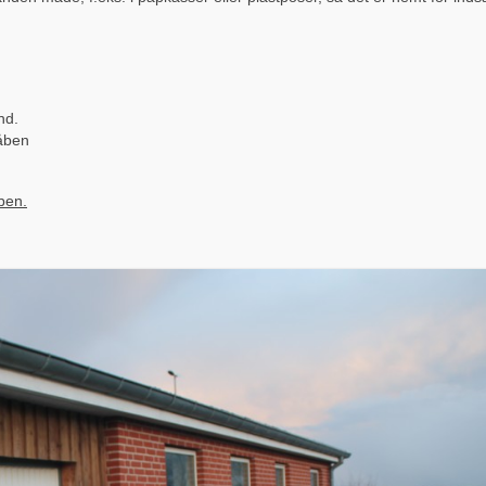
nd.
 åben
bben.