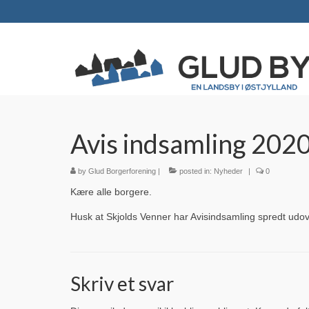
Avis indsamling 202
by
Glud Borgerforening
|
posted in:
Nyheder
|
0
Kære alle borgere.
Husk at Skjolds Venner har Avisindsamling spredt udov
Skriv et svar