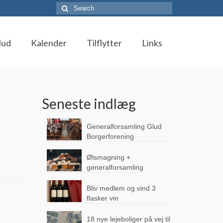
Search
for:
lud
Kalender
Tilflytter
Links
Seneste indlæg
Generalforsamling Glud
Borgerforening
Ølsmagning +
generalforsamling
Bliv medlem og vind 3
flasker vin
18 nye lejeboliger på vej til