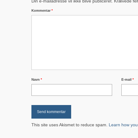
Din e-mailadresse vil ikke blive publiceret.
Krævede fel
Kommentar
*
Navn
*
E-mail
*
This site uses Akismet to reduce spam.
Learn how you