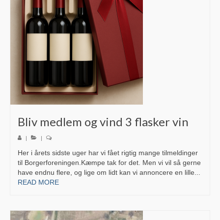
Skolen SFO “Fritten”
Dagplejer & Børnehaver
Dagpleje i nærheden
Glud Forsamlingshus
Gludhallen
Ældrecenteret Museumsvænget
Bliv medlem og vind 3 flasker vin
Fællesantenne
|
|
Her i årets sidste uger har vi fået rigtig mange tilmeldinger
Natur og stier
til Borgerforeningen.Kæmpe tak for det. Men vi vil så gerne
have endnu flere, og lige om lidt kan vi annoncere en lille...
Gårdsalg ved landevejen
READ MORE
Renovation
Avisindsamling