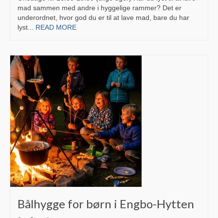
Brund Auto
mad sammen med andre i hyggelige rammer? Det er
underordnet, hvor god du er til at lave mad, bare du har
OM Transport
lyst...
READ MORE
HM Entreprenør
Lokale Aviser
Horsens Folkeblad
Juelsminde Posten
Hedensted Avis
Onsdags Avisen
Institutioner
Glud Skole
Børnehuset Giraffen
Bålhygge for børn i Engbo-Hytten