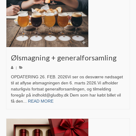
Glud Spejderne
Glud Vandværk
Snaptun Lokalråd
Snaptun Jollehavn
Ølsmagning + generalforsamling
Skjold Beboerforening
|
Om Glud
OPDATERING 26. FEB. 2026Vi ser os desværre nødsaget
til at aflyse ølsmagningen den 6. marts 2026.Vi afholder
Fakta og historie
naturligvis fortsat generalforsamlingen, og tilmelding
foregår på indhold@gludby.dk Dem som har købt billet vil
Lokal Historie
få den...
READ MORE
Familien Gluud
Skole & Instutition
Glud Skole