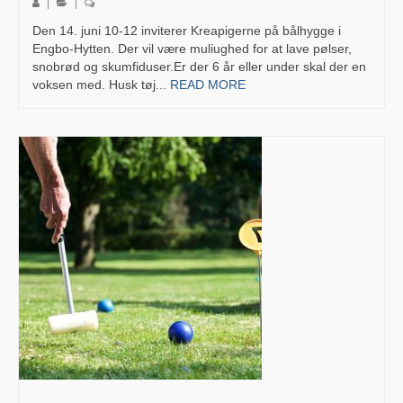
Ingas Dagpleje
|
|
Den 14. juni 10-12 inviterer Kreapigerne på bålhygge i
Idrætsbørnahaven Skjold
Engbo-Hytten. Der vil være muliughed for at lave pølser,
snobrød og skumfiduser.Er der 6 år eller under skal der en
Snaptun Efterskole – True North
voksen med. Husk tøj...
READ MORE
Dagpleje Humlebien
Tønballe Naturcenter
Kultur
Sportssammenslutningen Skjold
Skjolds Venner
Glud Museum
Glud Skytteforening
Ferguson Museum