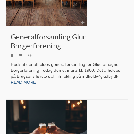
Sportssammenslutningen Skjold
Glud Skjold Pensionistforening
Glud Kirke
Generalforsamling Glud
Borgerforening
Lokalarkivet
|
|
Glud Aftenskole
Husk at der afholdes generalforsamling for Glud omegns
Glud Revy & Dilettantforening (OPLØST)
Borgerforening fredag den 6. marts kl. 1900. Det afholdes
på Brugsens første sal. Tilmelding på indhold@gludby.dk
Glud Bibliotekskreds (Opløst)
READ MORE
Glud Petanqueklub
Glud Krolf
Glud Skytteforening
Glud-Skjold Jagtforening