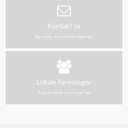
Hotel & Camping
Hotel Sirius
Kontakt os
Hjarnø Camping
Her finder du kontaktmuligheder
Endelave Camping
Erhverv
Hjarnø Færgefart
HM Entreprenør
Lokale foreninger
SteCo.dk
Find de lokale foreninger her
Jevina Lysstøberi
Frisør Salon Marielyst
DeluXe Fodpleje