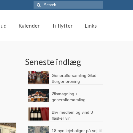
Search
for:
lud
Kalender
Tilflytter
Links
Seneste indlæg
Generalforsamling Glud
Borgerforening
Ølsmagning +
generalforsamling
Bliv medlem og vind 3
flasker vin
18 nye lejeboliger på vej til