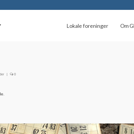
Lokale foreninger
Om G
der
|
0
de.