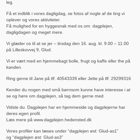
leg.
Sportssammenslutningen Skjold
Få et indblik i vores dagligdag, se fotos af nogle af de ting vi
oplever og vores aktiviteter.
Glud Skjold Pensionistforening
Få mulighed for en hyggesnak med os om: dagplejen,
dagligdagen og meget mere.
Glud Kirke
Vi glæder os til at se jer – tirsdag den 16. aug. kl. 9.00 – 11.00
Lokalarkivet
på Lilleskovvej 9, Glud.
Glud Aftenskole
Vi er vært med en hjemmebagt bolle, frugt og kaffe eller the på
kanden.
Glud Revy & Dilettantforening (OPLØST)
Ring gerne til Jane på tlf: 40543339 eller Jette på tlf: 29299316
Glud Bibliotekskreds (Opløst)
Kender du nogen med små børnsom kunne have interesse i at
se og høre om dagplejen, så tag dem gerne med.
Glud Petanqueklub
Vidste du: Dagplejen har en hjemmeside og dagplejerne har
Glud Krolf
deres egen profil.
Læs mere på www.dagplejen.hedensted.dk
Glud Skytteforening
Vores profiler kan læses under “dagplejen øst: Glud-as1”
Glud-Skjold Jagtforening
og “dagplejen øst: Glud-as3”