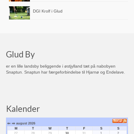
Links
DGI Krolf i Glud
Indkøb & Spisesteder
Dagli’ Brugsen Glud-Nørby
Spar Købmanden As Vig
Glud By
La Rosa Pizzeria
er en lille landsby beliggende i østjylland tæt på nabobyen
Snaptun. Snaptun har færgeforbindelse til Hjarnø og Endelave.
Sejet Pizza & Grill
Sejet Kro
Hedegrillen
Kalender
Vignetten Vinimport
Snaptun Frugtplantage
⇐
⇒
august 2026
M
T
W
T
F
S
S
27
28
29
30
31
1
2