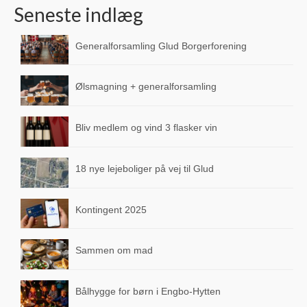
Seneste indlæg
Teltudlejning
Generalforsamling Glud Borgerforening
Glud i medierne
Byggegrunde
Ølsmagning + generalforsamling
Hjertestarter i området
Bliv medlem og vind 3 flasker vin
Transport
Busforbindelser
18 nye lejeboliger på vej til Glud
Sejlplan til Hjarnø
Kontingent 2025
Sejlplan til Endelave
Arkiv
Sammen om mad
Kalender
Bålhygge for børn i Engbo-Hytten
Tilflytter