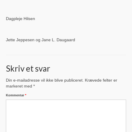
Glud Spejderne
Dagpleje Hilsen
Glud Vandværk
Snaptun Lokalråd
Jette Jeppesen og Jane L. Daugaard
Snaptun Jollehavn
Skjold Beboerforening
Skriv et svar
Om Glud
Din e-mailadresse vil ikke blive publiceret.
Krævede felter er
Fakta og historie
markeret med
*
Lokal Historie
Kommentar
*
Familien Gluud
Skole & Instutition
Glud Skole