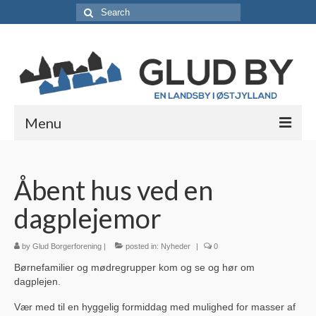
Search
for:
Menu
Lokale foreninger
Åbent hus ved en
Borgerforeningen / Lokalråd
dagplejemor
Støt borgerforeningen
Erhvervsabonnement
by
Glud Borgerforening
|
posted in:
Nyheder
|
0
Børnefamilier og mødregrupper kom og se og hør om
Vedtægter
dagplejen.
Skjolds Venner
Vær med til en hyggelig formiddag med mulighed for masser af