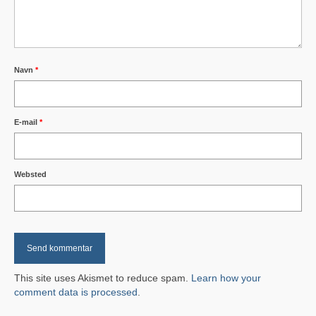
Skolen SFO “Fritten”
Dagplejer & Børnehaver
Navn
*
Dagpleje i nærheden
Glud Forsamlingshus
E-mail
*
Gludhallen
Ældrecenteret Museumsvænget
Websted
Fællesantenne
Natur og stier
Gårdsalg ved landevejen
This site uses Akismet to reduce spam.
Learn how your
Renovation
comment data is processed
.
Avisindsamling