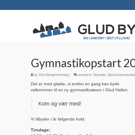
Gymnastikopstart 2
by
Glud Borgerforening
|
posted in:
Nyheder
,
Sportssammenslutn
Det er med glæde, vi endnu en gang kan byde
velkommen til en ny gymnastiksæson i Glud Hallen.
Kom og vær med!
Vi tilbyder i år følgende hold:
Tirsdage: