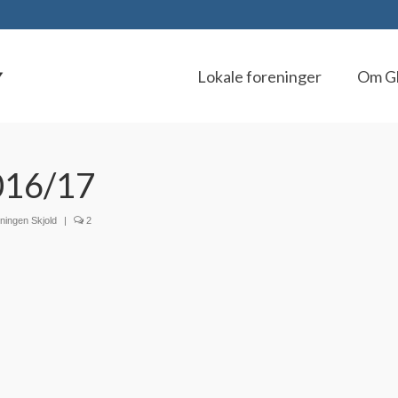
Lokale foreninger
Om G
016/17
ingen Skjold
|
2