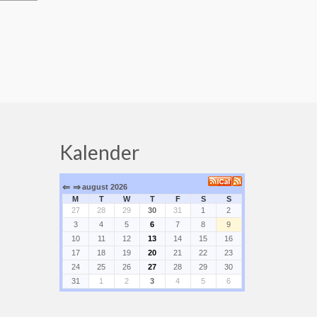
Kalender
⇐
⇒
august 2026
M
T
W
T
F
S
S
27
28
29
30
31
1
2
3
4
5
6
7
8
9
10
11
12
13
14
15
16
17
18
19
20
21
22
23
24
25
26
27
28
29
30
31
1
2
3
4
5
6