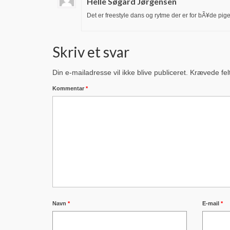
Helle Søgård Jørgensen
Det er freestyle dans og rytme der er for bÃ¥de piger o
Skriv et svar
Din e-mailadresse vil ikke blive publiceret.
Krævede fel
Kommentar
*
Navn
*
E-mail
*