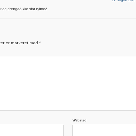
29. august 2016
g drengeðikke stor rytmeð
ter er markeret med
*
Websted