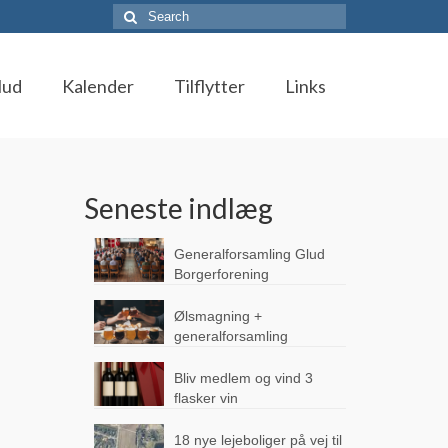
Search
for:
lud
Kalender
Tilflytter
Links
Seneste indlæg
Generalforsamling Glud
Borgerforening
Ølsmagning +
generalforsamling
Bliv medlem og vind 3
flasker vin
18 nye lejeboliger på vej til