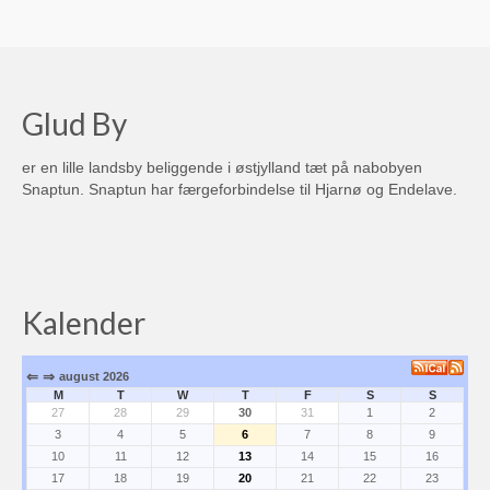
Teltudlejning
Glud i medierne
Glud By
Byggegrunde
er en lille landsby beliggende i østjylland tæt på nabobyen
Hjertestarter i området
Snaptun. Snaptun har færgeforbindelse til Hjarnø og Endelave.
Transport
Busforbindelser
Sejlplan til Hjarnø
Kalender
Sejlplan til Endelave
⇐
⇒
august 2026
Arkiv
M
T
W
T
F
S
S
27
28
29
30
31
1
2
3
4
5
6
7
8
9
Kalender
10
11
12
13
14
15
16
17
18
19
20
21
22
23
Tilflytter