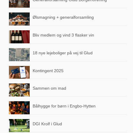
Skolen SFO “Fritten”
Ølsmagning + generalforsamling
Dagplejer & Børnehaver
Dagpleje i nærheden
Bliv medlem og vind 3 flasker vin
Glud Forsamlingshus
18 nye lejeboliger på vej til Glud
Gludhallen
Ældrecenteret Museumsvænget
Kontingent 2025
Fællesantenne
Sammen om mad
Natur og stier
Bålhygge for børn i Engbo-Hytten
Gårdsalg ved landevejen
Renovation
DGI Krolf i Glud
Avisindsamling