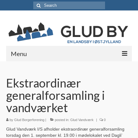
Search
for:
Menu
Lokale foreninger
Ekstraordinær
Borgerforeningen / Lokalråd
generalforsamling i
Støt borgerforeningen
vandværket
Erhvervsabonnement
by
Glud Borgerforening
Vedtægter
|
posted in:
Glud Vandværk
|
0
Glud Vandværk I/S afholder ekstraordinær generalforsamling
Skjolds Venner
torsdag den 1. september kl. 19.00 i mødelokalet ved Dagli’