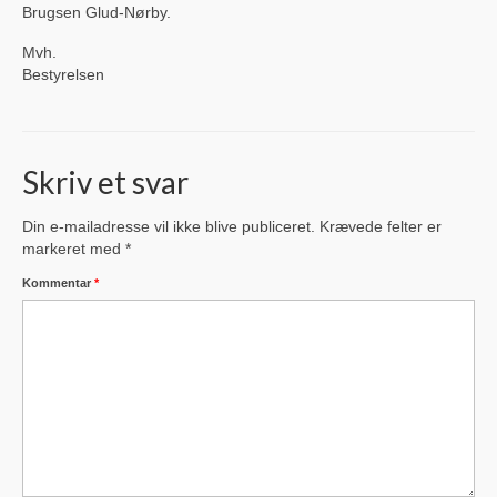
Brugsen Glud-Nørby.
Sportssammenslutningen Skjold
Mvh.
Glud Skjold Pensionistforening
Bestyrelsen
Glud Kirke
Lokalarkivet
Skriv et svar
Glud Aftenskole
Din e-mailadresse vil ikke blive publiceret.
Krævede felter er
markeret med
*
Glud Revy & Dilettantforening (OPLØST)
Kommentar
*
Glud Bibliotekskreds (Opløst)
Glud Petanqueklub
Glud Krolf
Glud Skytteforening
Glud-Skjold Jagtforening