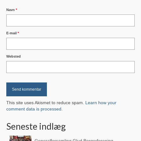
Glud Spejderne
Navn
*
Glud Vandværk
E-mail
*
Snaptun Lokalråd
Snaptun Jollehavn
Websted
Skjold Beboerforening
Om Glud
Fakta og historie
Lokal Historie
This site uses Akismet to reduce spam.
Learn how your
comment data is processed
.
Familien Gluud
Seneste indlæg
Skole & Instutition
Glud Skole
Generalforsamling Glud Borgerforening