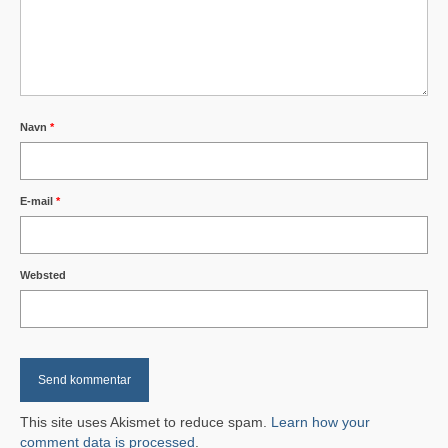
Glud Spejderne
Glud Vandværk
Snaptun Lokalråd
Navn
*
Snaptun Jollehavn
Skjold Beboerforening
E-mail
*
Om Glud
Fakta og historie
Websted
Lokal Historie
Familien Gluud
Skole & Instutition
This site uses Akismet to reduce spam.
Learn how your
Glud Skole
comment data is processed
.