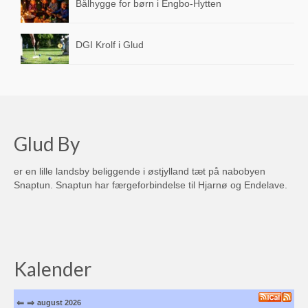
Bålhygge for børn i Engbo-Hytten
Teltudlejning
DGI Krolf i Glud
Glud i medierne
Byggegrunde
Hjertestarter i området
Transport
Glud By
Busforbindelser
er en lille landsby beliggende i østjylland tæt på nabobyen
Snaptun. Snaptun har færgeforbindelse til Hjarnø og Endelave.
Sejlplan til Hjarnø
Sejlplan til Endelave
Arkiv
Kalender
Kalender
⇐
⇒
august 2026
Tilflytter