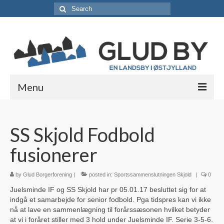
Search
for:
Menu
Lokale foreninger
SS Skjold Fodbold
Borgerforeningen / Lokalråd
fusionerer
Støt borgerforeningen
Erhvervsabonnement
by
Glud Borgerforening
|
posted in:
Sportssammenslutningen Skjold
|
0
Juelsminde IF og SS Skjold har pr 05.01.17 besluttet sig for at
Vedtægter
indgå et samarbejde for senior fodbold. Pga tidspres kan vi ikke
nå at lave en sammenlægning til forårssæsonen hvilket betyder
Skjolds Venner
at vi i foråret stiller med 3 hold under Juelsminde IF. Serie 3-5-6.