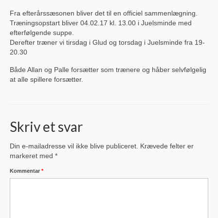
Sportssammenslutningen Skjold
Fra efterårssæsonen bliver det til en officiel sammenlægning.
Træningsopstart bliver 04.02.17 kl. 13.00 i Juelsminde med
Glud Skjold Pensionistforening
efterfølgende suppe.
Derefter træner vi tirsdag i Glud og torsdag i Juelsminde fra 19-
20.30
Glud Kirke
Både Allan og Palle forsætter som trænere og håber selvfølgelig
Lokalarkivet
at alle spillere forsætter.
Glud Aftenskole
Glud Revy & Dilettantforening (OPLØST)
Skriv et svar
Glud Bibliotekskreds (Opløst)
Din e-mailadresse vil ikke blive publiceret.
Krævede felter er
Glud Petanqueklub
markeret med
*
Kommentar
Glud Krolf
*
Glud Skytteforening
Glud-Skjold Jagtforening