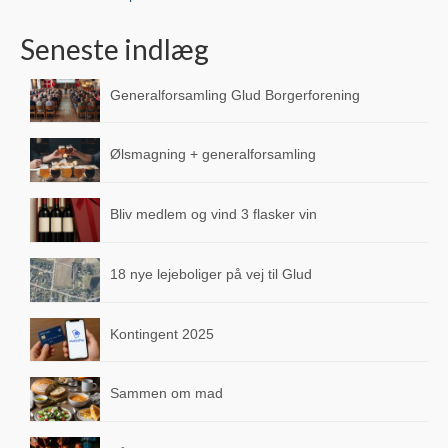
Skolen SFO “Fritten”
Seneste indlæg
Dagplejer & Børnehaver
Generalforsamling Glud Borgerforening
Dagpleje i nærheden
Glud Forsamlingshus
Ølsmagning + generalforsamling
Gludhallen
Bliv medlem og vind 3 flasker vin
Ældrecenteret Museumsvænget
18 nye lejeboliger på vej til Glud
Fællesantenne
Natur og stier
Kontingent 2025
Gårdsalg ved landevejen
Sammen om mad
Renovation
Avisindsamling